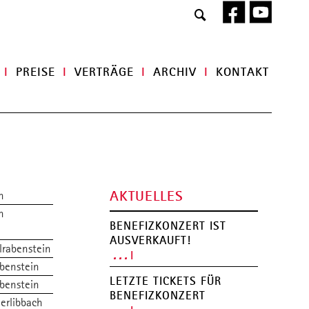
Navigat
I
PREISE
I
VERTRÄGE
I
ARCHIV
I
KONTAKT
überspr
UNTERRICHT
Rhythmusinstrumente
Streichinstrumente
Tasteninstrumente
Saiteninstrumente
Blasinstrumente
AKTUELLES
n
Gesang, Chor
n
Musical
BENEFIZKONZERT IST
Orchester, Bands, Ensembles
AUSVERKAUFT!
Musizieren 50+
lrabenstein
. . .
Betreuung
benstein
LETZTE TICKETS FÜR
benstein
BENEFIZKONZERT
UNTERRICHTSORTE
erlibbach