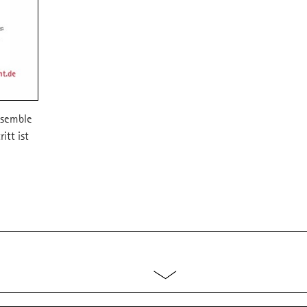
nsemble
itt ist