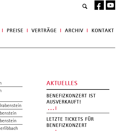
Navigat
I
PREISE
I
VERTRÄGE
I
ARCHIV
I
KONTAKT
überspr
UNTERRICHT
Rhythmusinstrumente
Streichinstrumente
Tasteninstrumente
Saiteninstrumente
Blasinstrumente
AKTUELLES
n
Gesang, Chor
n
Musical
BENEFIZKONZERT IST
Orchester, Bands, Ensembles
AUSVERKAUFT!
Musizieren 50+
lrabenstein
. . .
Betreuung
benstein
LETZTE TICKETS FÜR
benstein
BENEFIZKONZERT
UNTERRICHTSORTE
erlibbach