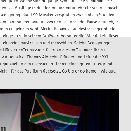
 einer guten Woche sind 40 junge, sympathische Südafrikaner zu
den Tag Ausflüge in die Region und natürlich sehr viel Austausch
 Begegnung. Rund 90 Musiker versprühen zweieinhalb Stunden
am harmonieren wird im zweiten Teil nach der Pause deutlich, in
ingen eingeladen wird. Martin Rabanus, Bundestagsabgeordneter
t eingesetzt. In seinem Grußwort betont er die Wichtigkeit dieser
iteinander, musikalisch und menschlich. Solche Begegnungen
e HünstettenTaunusstein feiert an diesem Tag auch ihr 20-
tiv mitgewirkt. Thomas Albrecht, Gründer und Leiter der XXL-
Dirigat auch in den nächsten 20 Jahren einen guten Untergrund
Malan für das Publikum übersetzt. Go big or go home – wie gut,