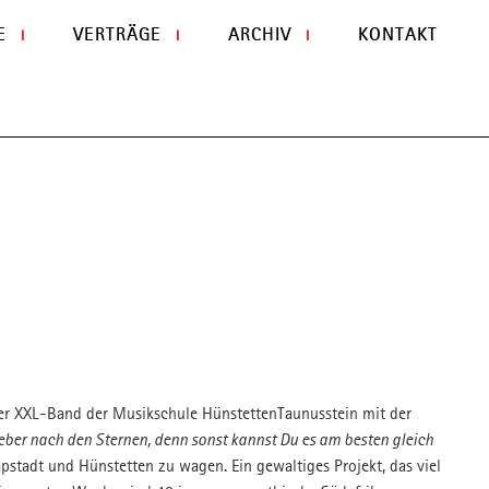
Naviga
E
VERTRÄGE
ARCHIV
KONTAKT
I
I
I
übersp
er XXL-Band der Musikschule HünstettenTaunusstein mit der
ieber nach den Sternen, denn sonst kannst Du es am besten gleich
pstadt und Hünstetten zu wagen. Ein gewaltiges Projekt, das viel