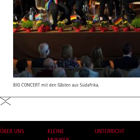
BIG CONCERT mit den Gästen aus Südafrika.
nach oben
ÜBER UNS
KLEINE
UNTERRICHT
MUSIKER