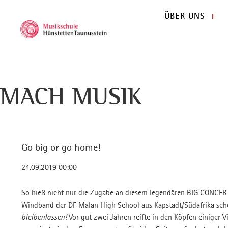
ÜBER UNS
I
Das Team
KINDERGARTEN
Online-Anmeldung
Jahresrückblick 2022
Anschrift
Der Vorstand
Musikwichtel
Online Abmeldung
Jahresrückblick 2021
Anreise
MACH MUSIK
Spenden oder Mitglied
Musikzwerge
Leihinstrument
Jahresrückblick 2020
Kontaktformular
Austausch
Musikkids
AGB’s
Jahresrückblick 2019
Verbände
Downloads
Happy Birthday Gala 2019
Förderer
GRUNDSCHULE
Betreuung
Jahresrückblick 2018
Kooperationen
Musikspürnasen
Fördernde Mitgliedschaft
Jahresrückblick 2017
Go big or go home!
Instrumentenkarussell
Satzung
Videos
24.09.2019 00:00
MSHT-MEDIEN
Chorraben
Imagebroschüre
ARCHIV
Taunusstein Flyer
5./6. KLASSE
Veranstaltungen
So hieß nicht nur die Zugabe an diesem legendären BIG CONCER
MSHT CD's
ZusammenSpiel Musik
Presse
Windband der DF Malan High School aus Kapstadt/Südafrika seh
Gutschein
bleibenlassen!
Vor gut zwei Jahren reifte in den Köpfen einiger 