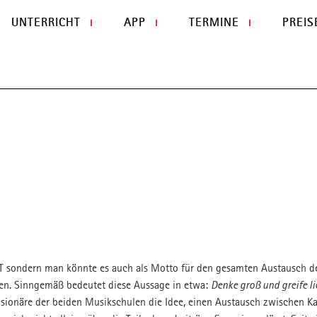
UNTERRICHT
APP
TERMINE
PREIS
I
I
I
UNTERRICHT
Rhythmusinstrumente
Streichinstrumente
Tasteninstrumente
Saiteninstrumente
Blasinstrumente
Gesang, Chor
Musical
Orchester, Bands, Ensembles
Musizieren 50+
Betreuung
T sondern man könnte es auch als Motto für den gesamten Austausch d
en. Sinngemäß bedeutet diese Aussage in etwa:
Denke groß und greife l
UNTERRICHTSORTE
Visionäre der beiden Musikschulen die Idee, einen Austausch zwischen Ka