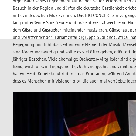
organisatorisches Engagement auf beiden Seiten erfordert und das
FSJ-STELLE
Besuch in der Region und dürfen die deutsche Gastlichkeit erleb
Freiwilliges Jahr
mit den deutschen MusikerInnen. Das BIG CONCERT am vergange
lang mitreißende Spielfreude und präsentieren abwechselnd High
dem Gäste und Gastgeber miteinander musizieren. Gänsehaut pur
und Vorsitzender der „Parlamentariergruppe Südliches Afrika“ hatt
Begegnung und lobt das verbindende Element der Musik: Mensch
sind förderungswürdig und sollte es viel öfter geben, erläutert
jähriges Bestehen. Viele ehemalige Orchester-Mitglieder sind ei
Band, wird für sein Engagement gebührend geehrt und erhält u. a
haben. Heidi Kopetzki führt durch das Programm, während Annika
dass es Menschen mit Visionen gibt, die auch mal verrückte Ide