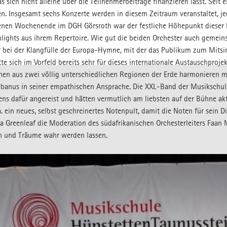
 sich nicht alleine über die Teilnehmerbeiträge finanzieren lässt. Seit
MUSIKSCHUL-APP
en. Insgesamt sechs Konzerte werden in diesem Zeitraum veranstaltet, je
nen Wochenende im DGH Görsroth war der festliche Höhepunkt dieser
lights aus ihrem Repertoire. Wie gut die beiden Orchester auch gemeins
 bei der Klangfülle der Europa-Hymne, mit der das Publikum zum Mits
e sich im Vorfeld bereits sehr für dieses internationale Austauschprojek
en aus zwei völlig unterschiedlichen Regionen der Erde harmonieren m
 Rabanus in seiner empathischen Ansprache. Die XXL-Band der Musikschul
gens dafür angereist und hätten vermutlich am liebsten auf der Bühne ak
. ein neues, selbst geschreinertes Notenpult, damit die Noten für sein 
 Greenleaf die Moderation des südafrikanischen Orchesterleiters Faan 
en und Träume wahr werden lassen.