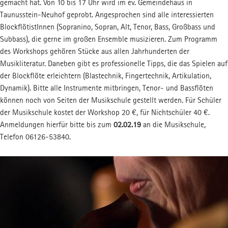
gemacht hat. Von 10 bis 17 Uhr wird im ev. Gemeindehaus in
FSJ-STELLE
MUSIKSCHUL-APP
Taunusstein-Neuhof geprobt. Angesprochen sind alle interessierten
Freiwilliges Jahr
BlockflötistInnen (Sopranino, Sopran, Alt, Tenor, Bass, Großbass und
Subbass), die gerne im großen Ensemble musizieren. Zum Programm
des Workshops gehören Stücke aus allen Jahrhunderten der
Musikliteratur. Daneben gibt es professionelle Tipps, die das Spielen auf
der Blockflöte erleichtern (Blastechnik, Fingertechnik, Artikulation,
Dynamik). Bitte alle Instrumente mitbringen, Tenor- und Bassflöten
können noch von Seiten der Musikschule gestellt werden. Für Schüler
der Musikschule kostet der Workshop 20 €, für Nichtschüler 40 €.
Anmeldungen hierfür bitte bis zum
02.02.19
an die Musikschule,
Telefon 06126-53840.